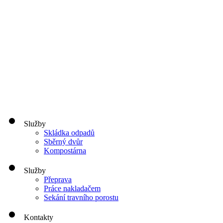
Služby
Skládka odpadů
Sběrný dvůr
Kompostárna
Služby
Přeprava
Práce nakladačem
Sekání travního porostu
Kontakty