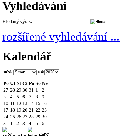
Vyhledávání
Hledaný výraz:
rozšířené vyhledávání ...
Kalendář
měsíc
rok
Po
Út
St
Čt
Pá
So
Ne
27
28
29
30
31
1
2
3
4
5
6
7
8
9
10
11
12
13
14
15
16
17
18
19
20
21
22
23
24
25
26
27
28
29
30
31
1
2
3
4
5
6