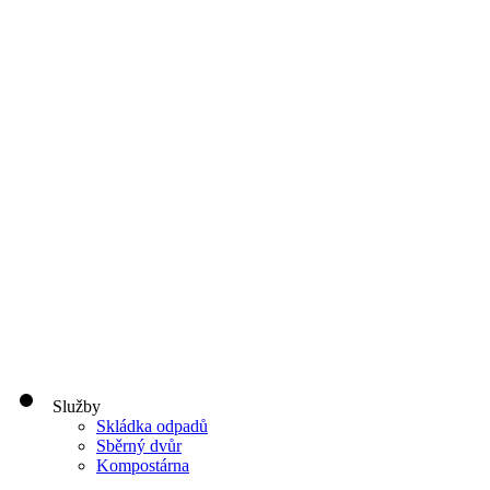
Služby
Skládka odpadů
Sběrný dvůr
Kompostárna