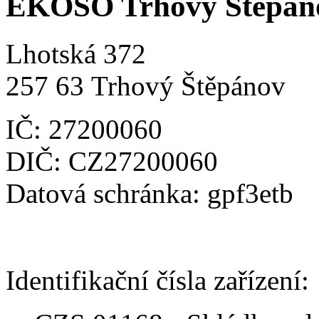
EKOSO Trhový Štěpánov
Lhotská 372
257 63 Trhový Štěpánov
IČ: 27200060
DIČ: CZ27200060
Datová schránka: gpf3etb
Identifikační čísla zařízení: