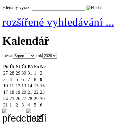
Hledaný výraz:
rozšířené vyhledávání ...
Kalendář
měsíc
rok
Po
Út
St
Čt
Pá
So
Ne
27
28
29
30
31
1
2
3
4
5
6
7
8
9
10
11
12
13
14
15
16
17
18
19
20
21
22
23
24
25
26
27
28
29
30
31
1
2
3
4
5
6